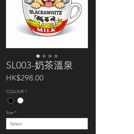
SL003-奶茶溫泉
Price
HK$298.00
COLOUR
*
Size
*