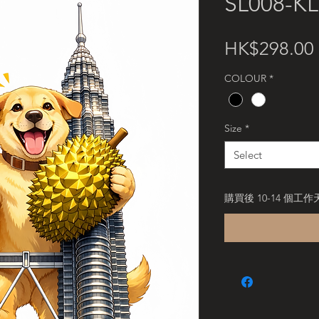
SL008-KL
HK$298.00
COLOUR
*
Size
*
Select
購買後 10-14 個工