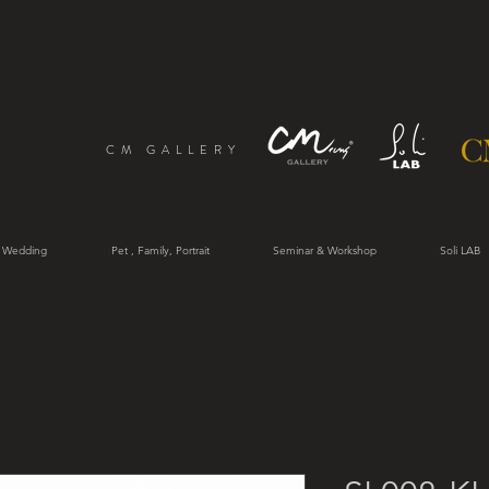
CM GALLERY
 Wedding
Pet , Family, Portrait
Seminar & Workshop
Soli LAB