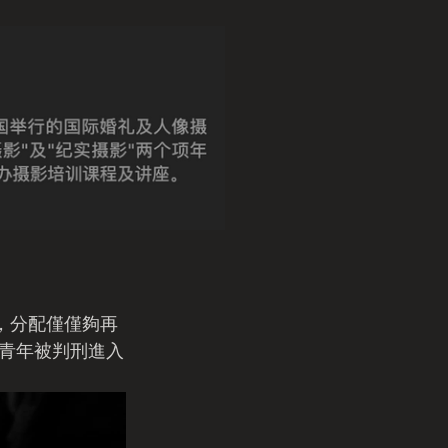
，分配僅僅夠再
青年被判刑進入