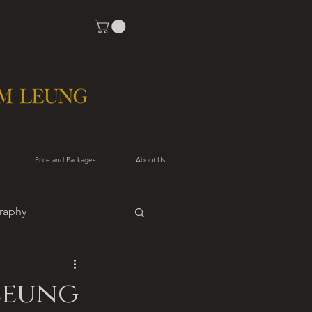
Price and Packages
About Us
raphy
Leung