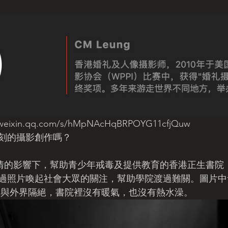
.weixin.qq.com/s/hMpNAcHqBRPOYG11cfjQuw
深刻的攝影創作嗎？
情的影響下，幫助青少年戒毒及提供教育的香港正生書院
過照片喚起社會大眾的關注，幫助學院渡過難關。圖片中
來與外界隔絕，書院裡沒有暖氣，也沒有熱水澡。