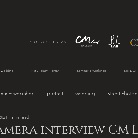
CM GALLERY
 Wedding
Pet , Family, Portrait
Seminar & Workshop
Soli LAB
inar + workshop
portrait
wedding
Street Photog
2021
1 min read
rtrait
amera interview CM 