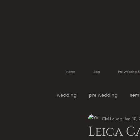
Home
Blog
Pre Wedding &
wedding
pre wedding
sem
CM Leung
Jan 10, 
pet photography
family po
Leica C